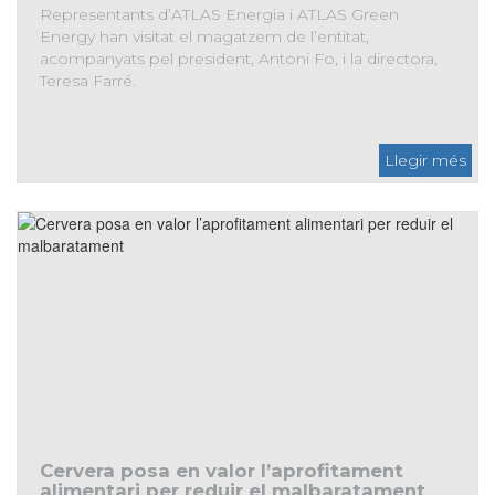
Representants d’ATLAS Energia i ATLAS Green
Energy han visitat el magatzem de l’entitat,
acompanyats pel president, Antoni Fo, i la directora,
Teresa Farré.
ATLAS Energia reforça la seva col·laboració amb el Banc
dels Aliments de les Comarques de Lleida
Cervera posa en valor l’aprofitament
alimentari per reduir el malbaratament