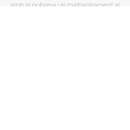
amb la pobresa i el malbaratament al
territori.
‹
›