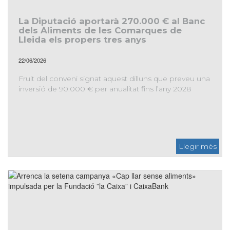
La Diputació aportarà 270.000 € al Banc
dels Aliments de les Comarques de
Lleida els propers tres anys
22/06/2026
Fruit del conveni signat aquest dilluns que preveu una
inversió de 90.000 € per anualitat fins l’any 2028
La Diputació aportarà 270.000 € al Banc dels Aliments de
les Comarques de Lleida els propers tres anys