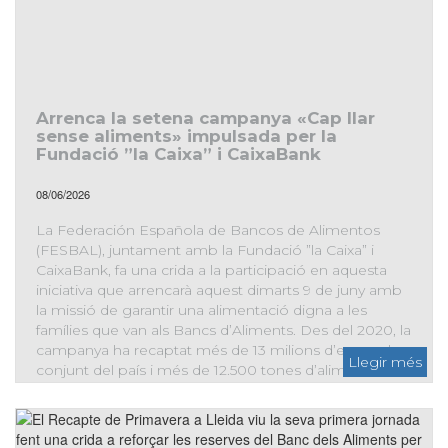
Arrenca la setena campanya «Cap llar
sense aliments» impulsada per la
Fundació ”la Caixa” i CaixaBank
08/06/2026
La Federación Española de Bancos de Alimentos
(FESBAL), juntament amb la Fundació ”la Caixa” i
CaixaBank, fa una crida a la participació en aquesta
iniciativa que arrencarà aquest dimarts 9 de juny amb
la missió de garantir una alimentació digna a les
famílies que van als Bancs d’Aliments. Des del 2020, la
campanya ha recaptat més de 13 milions d’euros al
conjunt del país i més de 12.500 tones d’aliments
bàsics. A Catalunya, la iniciativa va recaptar més de
282.000 euros el 2025.