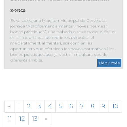
30/04/2026
Es va celebrar a l’Auditori Municipal de Cervera la
jornada “Aprofitament alimentari: noves normes i
bones pràctiques”, una trobada que va posar el focus
en la importància de reduir les pèrdues i el
malbaratament alimentari, així com en les
oportunitats que ofereixen les noves normatives i les
bones pràctiques que ja s’estan impulsant des de
diferents àmbits.
Cervera posa en valor l’aprofitament alimentari per reduir el
malbaratament
«
1
2
3
4
5
6
7
8
9
10
11
12
13
»