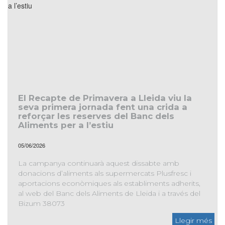
Arrenca la setena campanya «Cap llar sense aliments»
impulsada per la Fundació ”la Caixa” i CaixaBank
El Recapte de Primavera a Lleida viu la
seva primera jornada fent una crida a
reforçar les reserves del Banc dels
Aliments per a l’estiu
05/06/2026
La campanya continuarà aquest dissabte amb
donacions d’aliments als supermercats Plusfresc i
aportacions econòmiques als establiments adherits,
al web del Banc dels Aliments de Lleida i a través del
Bizum 38073
El Recapte de Primavera a Lleida viu la seva primera