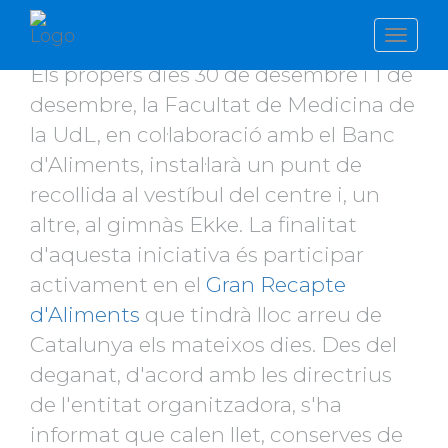
TOGGL
NAVIG
Els propers dies 30 de desembre i 1 de
desembre, la Facultat de Medicina de
la UdL, en col·laboració amb el Banc
d'Aliments, instal·larà un punt de
recollida al vestíbul del centre i, un
altre, al gimnàs Ekke. La finalitat
d'aquesta iniciativa és participar
activament en el
Gran Recapte
d'Aliments
que tindrà lloc arreu de
Catalunya els mateixos dies. Des del
deganat, d'acord amb les directrius
de l'entitat organitzadora, s'ha
informat que calen llet, conserves de